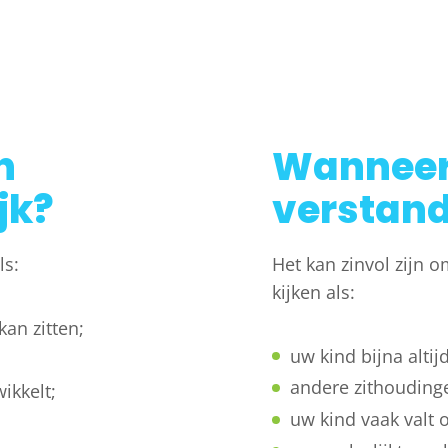
n
Wanneer 
jk?
verstand
ls:
Het kan zinvol zijn 
kijken als:
an zitten;
uw kind bijna altijd
andere zithoudinge
ikkelt;
uw kind vaak valt 