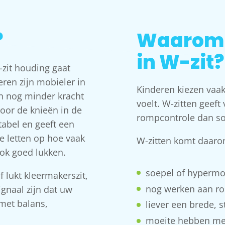
?
Waarom z
in W-zit?
-zit houding gaat
deren zijn mobieler in
Kinderen kiezen vaak
n nog minder kracht
voelt. W-zitten geeft
door de knieën in de
rompcontrole dan s
abel en geeft een
te letten op hoe vaak
W-zitten komt daarom
ook goed lukken.
soepel of hypermob
of lukt kleermakerszit,
nog werken aan rom
signaal zijn dat uw
 met balans,
liever een brede, s
moeite hebben met