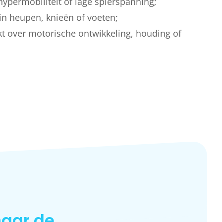
 hypermobiliteit of lage spierspanning;
 in heupen, knieën of voeten;
t over motorische ontwikkeling, houding of
aar de