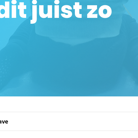
t juist zo
ave