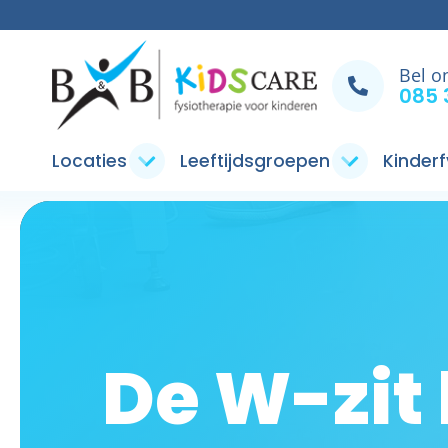
Bel o
085 
Locaties
Leeftijdsgroepen
Kinderf
De W-zit