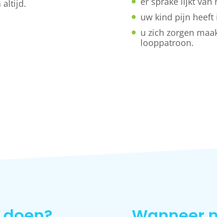
er sprake lijkt van
altijd.
uw kind pijn heeft
u zich zorgen maak
looppatroon.
n doen?
Wanneer n