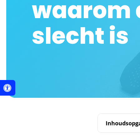
waarom di
slecht is
Inhoudsopg