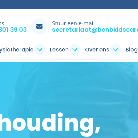
ns
Stuur een e-mail
301 39 03
secretariaat@benbkidscare
ysiotherapie
Lessen
Over ons
Blog
 houding,