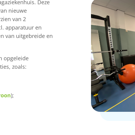
agaziekenhuis. Deze
 van nieuwe
rzien van 2
l. apparatuur en
n van uitgebreide en
en opgeleide
ies, zoals:
roon
);