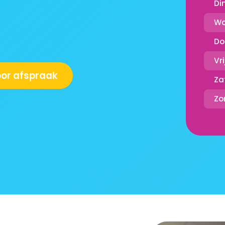
Di
Wo
Do
Vr
oor afspraak
Za
Zo