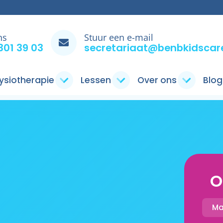
ns
Stuur een e-mail
301 39 03
secretariaat@benbkidscare
ysiotherapie
Lessen
Over ons
Blog
O
M