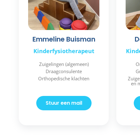
Emmeline Buisman
D
Kinderfysiotherapeut
Kinde
Zuigelingen (algemeen)
O
Draagconsulente
G
Orthopedische klachten
Zuige
en m
Stuur een mail