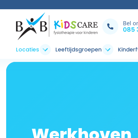
Bel o
085 
Locaties
Leeftijdsgroepen
Kinderf
Werkhoven