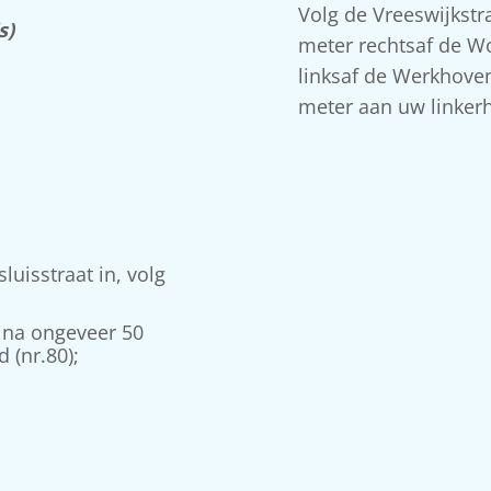
Volg de Vreeswijkstra
s)
meter rechtsaf de W
linksaf de Werkhovens
meter aan uw linkerh
uisstraat in, volg
 na ongeveer 50
 (nr.80);