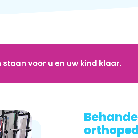
staan voor u en uw kind klaar.
Behandel
orthoped