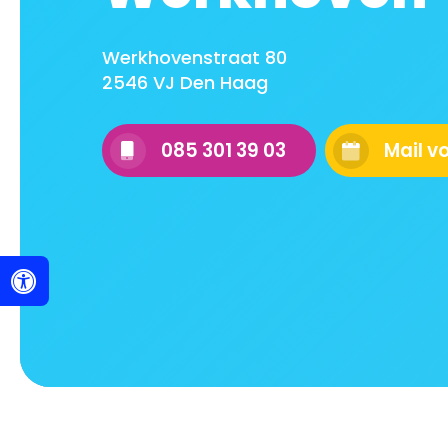
Werkhovenstraat 80
2546 VJ Den Haag
085 301 39 03
Mail v